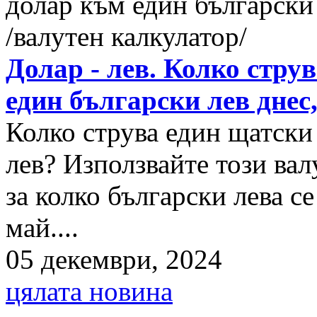
Долар - лев. Колко стру
един български лев днес
Колко струва един щатски
лев? Използвайте този вал
за колко български лева с
май....
05 декември, 2024
цялата новина