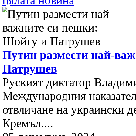
цялата новина
Путин размести най-важ
Патрушев
Руският диктатор Владими
Международния наказателе
отвличане на украински д
Кремъл....