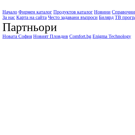
Начало
Фирмен каталог
Продуктов каталог
Новини
Справочни
За нас
Карта на сайта
Често задавани въпроси
Билярд
ТВ прогр
Партньори
Новата София
Новият Пловдив
Comfort.bg
Enigma Technology