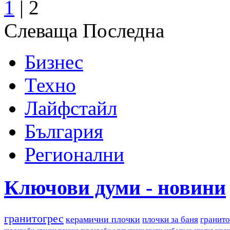
1
|
2
Слеваща
Последна
Бизнес
Техно
Лайфстайл
България
Регионални
Ключови думи - новини
гранитогрес
керамични плочки
плочки за баня
гранито