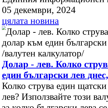
05 декември, 2024
цялата новина
Долар - лев. Колко стру
един български лев днес
Колко струва един щатски
лев? Използвайте този вал
за колко български лева с