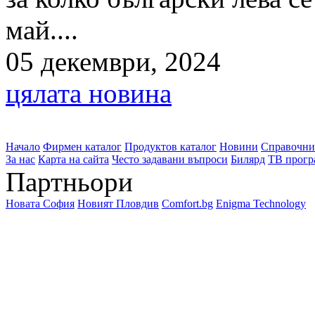
май....
05 декември, 2024
цялата новина
Начало
Фирмен каталог
Продуктов каталог
Новини
Справочни
За нас
Карта на сайта
Често задавани въпроси
Билярд
ТВ прогр
Партньори
Новата София
Новият Пловдив
Comfort.bg
Enigma Technology