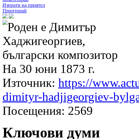
Изпрати на приятел
Принтирай
На 30 юни 1873 г.
Източник
:
https://www.act
dimityr-hadjigeorgiev-byl
Посещения
: 2569
Ключови думи