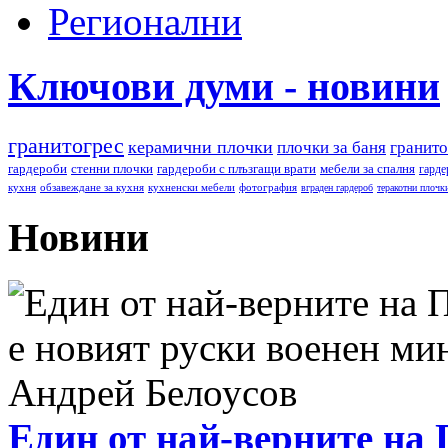
Регионални
Ключови думи - новини
гранитогрес
керамични плочки
плочки за баня
гранито
гардероби
стенни плочки
гардероби с плъзгащи врати
мебели за спалня
гарде
кухня
обзавеждане за кухня
кухненски мебели
фотография
вграден гардероб
теракотни плочк
Новини
Един от най-верните на 