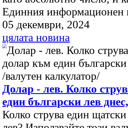
Единния информационен п
05 декември, 2024
цялата новина
Долар - лев. Колко стру
един български лев днес
Колко струва един щатски
лев? Използвайте този вал