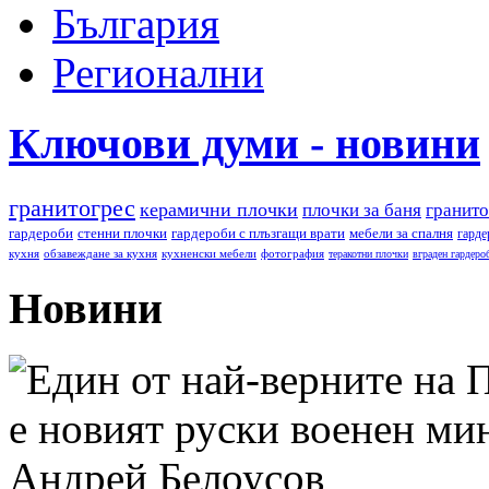
България
Регионални
Ключови думи - новини
гранитогрес
керамични плочки
плочки за баня
гранито
гардероби
стенни плочки
гардероби с плъзгащи врати
мебели за спалня
гарде
кухня
обзавеждане за кухня
кухненски мебели
фотография
теракотни плочки
вграден гардеро
Новини