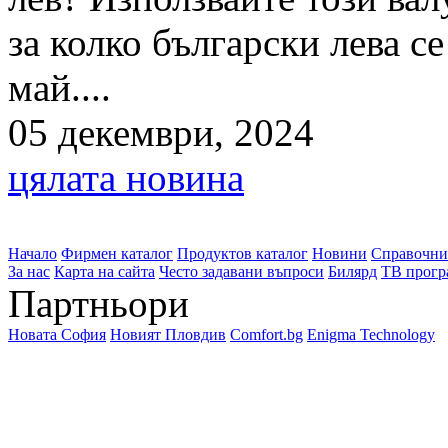
за колко български лева с
май....
05 декември, 2024
цялата новина
Начало
Фирмен каталог
Продуктов каталог
Новини
Справочни
За нас
Карта на сайта
Често задавани въпроси
Билярд
ТВ прогр
Партньори
Новата София
Новият Пловдив
Comfort.bg
Enigma Technology