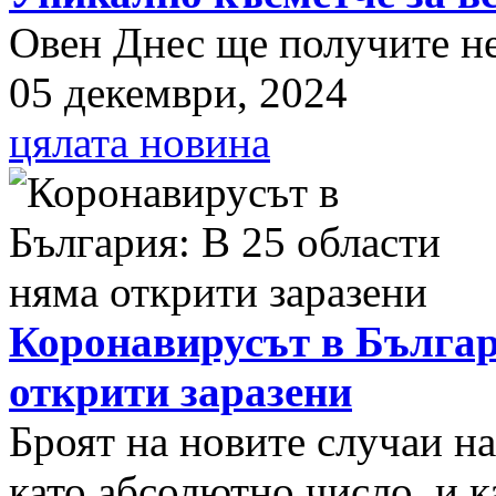
Овен Днес ще получите нещ
05 декември, 2024
цялата новина
Коронавирусът в Българ
открити заразени
Броят на новите случаи н
като абсолютно число, и к