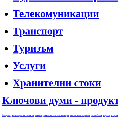
Телекомуникации
Транспорт
Туризъм
Услуги
Хранителни стоки
Ключови думи - продук
батерия
аксесоари за оръжия
навеси
външна топлоизолация
защита от корозия
моноблок
еърсофт оръ