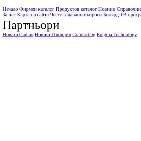
Начало
Фирмен каталог
Продуктов каталог
Новини
Справочни
За нас
Карта на сайта
Често задавани въпроси
Билярд
ТВ прогр
Партньори
Новата София
Новият Пловдив
Comfort.bg
Enigma Technology