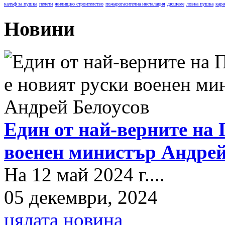
калъф за пушка
пелети
жилищно строителство
пожарогасителна инсталация
дюшеме
ловна пушка
кара
Новини
Един от най-верните на 
военен министър Андрей
На 12 май 2024 г....
05 декември, 2024
цялата новина