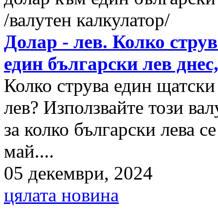
Долар - лев. Колко стру
един български лев днес
Колко струва един щатски
лев? Използвайте този вал
за колко български лева с
май....
05 декември, 2024
цялата новина