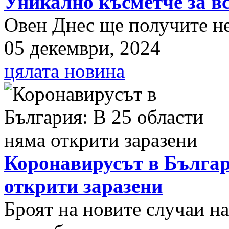
Уникално късметче за вс
Овен Днес ще получите нещ
05 декември, 2024
цялата новина
Коронавирусът в Българ
открити заразени
Броят на новите случаи н