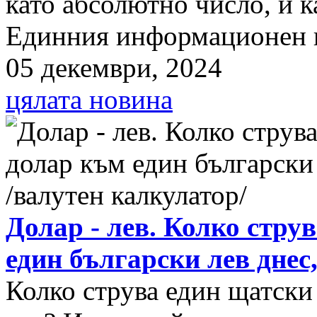
като абсолютно число, и к
Единния информационен п
05 декември, 2024
цялата новина
Долар - лев. Колко стру
един български лев днес
Колко струва един щатски