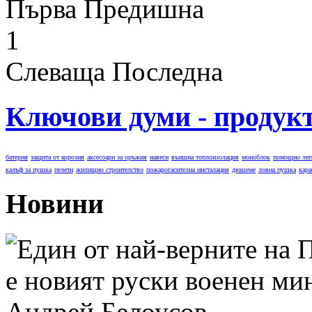
Първа
Предишна
1
Слеваща
Последна
Ключови думи - продук
батерия
защита от корозия
аксесоари за оръжия
навеси
външна топлоизолация
моноблок
помощно лег
калъф за пушка
пелети
жилищно строителство
пожарогасителна инсталация
дюшеме
ловна пушка
кара
Новини