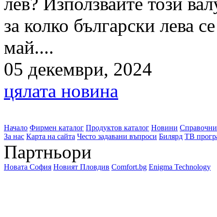
лев? Използвайте този вал
за колко български лева с
май....
05 декември, 2024
цялата новина
Начало
Фирмен каталог
Продуктов каталог
Новини
Справочни
За нас
Карта на сайта
Често задавани въпроси
Билярд
ТВ прогр
Партньори
Новата София
Новият Пловдив
Comfort.bg
Enigma Technology