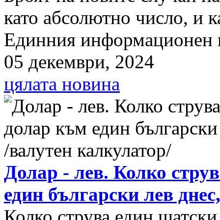
като абсолютно число, и к
Единния информационен п
05 декември, 2024
цялата новина
Долар - лев. Колко стру
един български лев днес
Колко струва един щатски