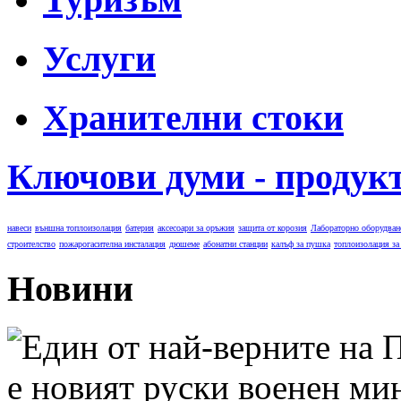
Услуги
Хранителни стоки
Ключови думи - продук
навеси
външна топлоизолация
батерия
аксесоари за оръжия
защита от корозия
Лабораторно оборудван
строителство
пожарогасителна инсталация
дюшеме
абонатни станции
калъф за пушка
топлоизолация за
Новини