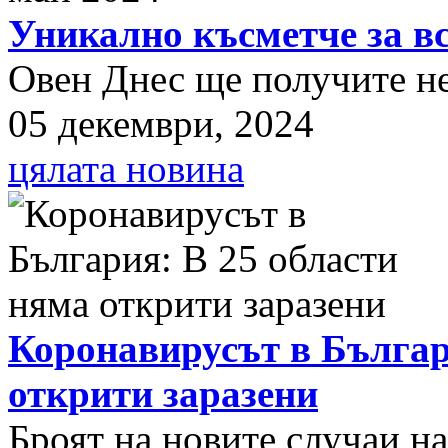
Уникално късметче за вс
Овен Днес ще получите нещ
05 декември, 2024
цялата новина
Коронавирусът в Българ
открити заразени
Броят на новите случаи н