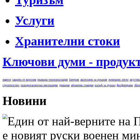
Услуги
Хранителни стоки
Ключови думи - продук
навеси
защита от корозия
външна топлоизолация
батерия
аксесоари за оръжия
помощно легло
акустик
строителство
пожарогасителна инсталация
дюшеме
абонатни станции
калъф за пушка
фосфатиране
Або
Новини