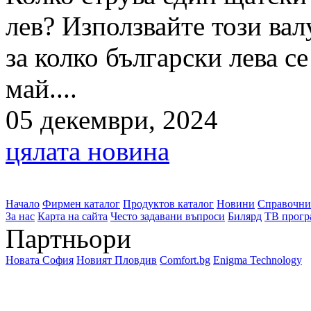
лев? Използвайте този вал
за колко български лева с
май....
05 декември, 2024
цялата новина
Начало
Фирмен каталог
Продуктов каталог
Новини
Справочни
За нас
Карта на сайта
Често задавани въпроси
Билярд
ТВ прогр
Партньори
Новата София
Новият Пловдив
Comfort.bg
Enigma Technology