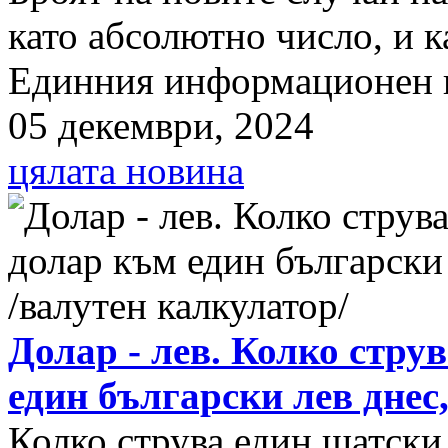
като абсолютно число, и к
Единния информационен п
05 декември, 2024
цялата новина
Долар - лев. Колко стру
един български лев днес
Колко струва един щатски