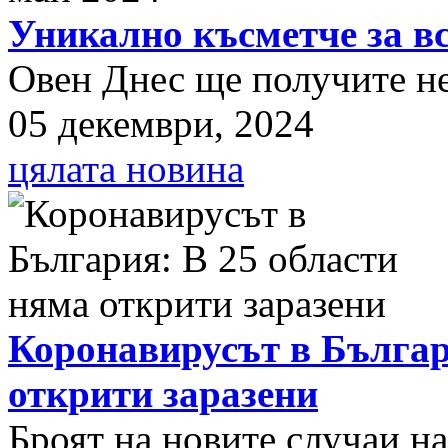
Уникално късметче за вс
Овен Днес ще получите нещ
05 декември, 2024
цялата новина
Коронавирусът в Българ
открити заразени
Броят на новите случаи н