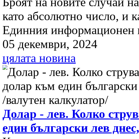
Броят на новите случаи н
като абсолютно число, и к
Единния информационен п
05 декември, 2024
цялата новина
Долар - лев. Колко стру
един български лев днес