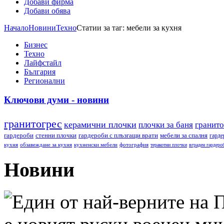
Добави фирма
Добави обява
Начало
Новини
Техно
Статии за таг: мебели за кухня
Бизнес
Техно
Лайфстайл
България
Регионални
Ключови думи - новини
гранитогрес
керамични плочки
плочки за баня
гранито
гардероби
стенни плочки
гардероби с плъзгащи врати
мебели за спалня
гарде
кухня
обзавеждане за кухня
кухненски мебели
фотография
теракотни плочки
вграден гардеро
Новини