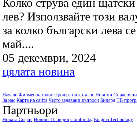
Колко струва един щатски
лев? Използвайте този вал
за колко български лева с
май....
05 декември, 2024
цялата новина
Начало
Фирмен каталог
Продуктов каталог
Новини
Справочни
За нас
Карта на сайта
Често задавани въпроси
Билярд
ТВ прогр
Партньори
Новата София
Новият Пловдив
Comfort.bg
Enigma Technology