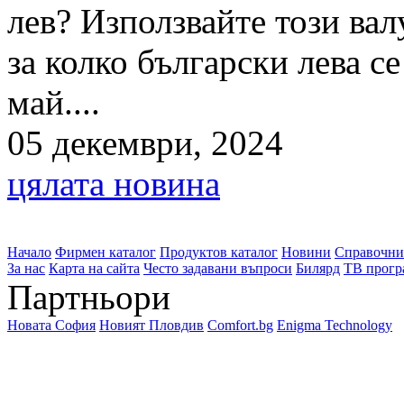
лев? Използвайте този вал
за колко български лева с
май....
05 декември, 2024
цялата новина
Начало
Фирмен каталог
Продуктов каталог
Новини
Справочни
За нас
Карта на сайта
Често задавани въпроси
Билярд
ТВ прогр
Партньори
Новата София
Новият Пловдив
Comfort.bg
Enigma Technology