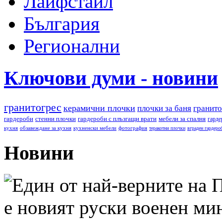
Лайфстайл
България
Регионални
Ключови думи - новини
гранитогрес
керамични плочки
плочки за баня
гранито
гардероби
стенни плочки
гардероби с плъзгащи врати
мебели за спалня
гарде
кухня
обзавеждане за кухня
кухненски мебели
фотография
теракотни плочки
вграден гардеро
Новини