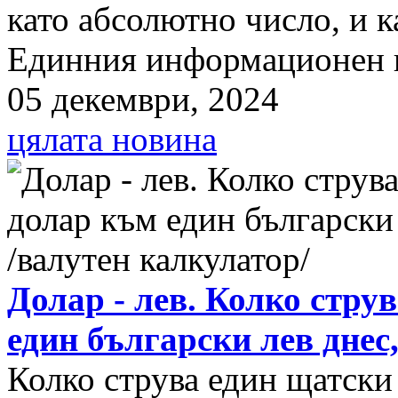
като абсолютно число, и к
Единния информационен п
05 декември, 2024
цялата новина
Долар - лев. Колко стру
един български лев днес
Колко струва един щатски