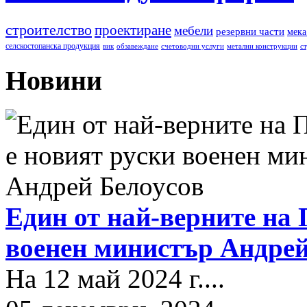
строителство
проектиране
мебели
резервни части
мека
селскостопанска продукция
вик
обзавеждане
счетоводни услуги
метални конструкции
с
Новини
Един от най-верните на 
военен министър Андрей
На 12 май 2024 г....