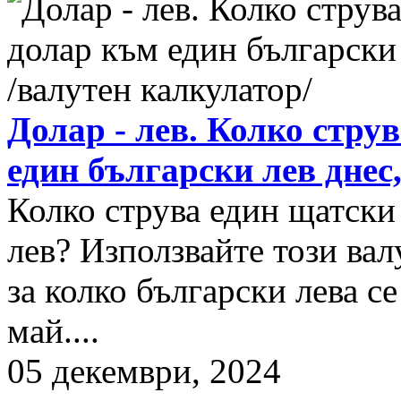
Долар - лев. Колко стру
един български лев днес
Колко струва един щатски
лев? Използвайте този вал
за колко български лева с
май....
05 декември, 2024