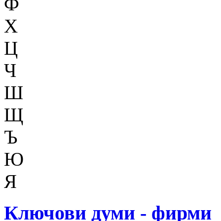
Ф
Х
Ц
Ч
Ш
Щ
Ъ
Ю
Я
Ключови думи - фирми