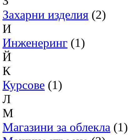
З
Захарни изделия
(2)
И
Инженеринг
(1)
Й
К
Курсове
(1)
Л
М
Магазини за облекла
(1)