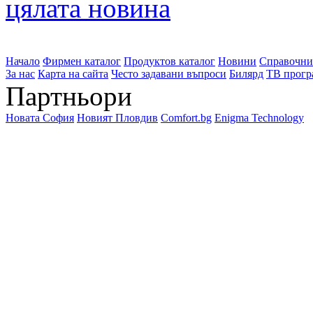
цялата новина
Начало
Фирмен каталог
Продуктов каталог
Новини
Справочни
За нас
Карта на сайта
Често задавани въпроси
Билярд
ТВ прогр
Партньори
Новата София
Новият Пловдив
Comfort.bg
Enigma Technology