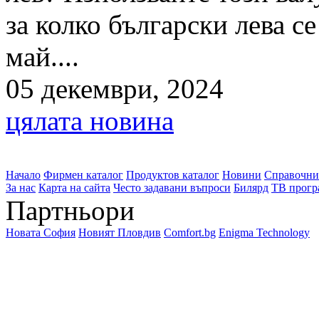
за колко български лева с
май....
05 декември, 2024
цялата новина
Начало
Фирмен каталог
Продуктов каталог
Новини
Справочни
За нас
Карта на сайта
Често задавани въпроси
Билярд
ТВ прогр
Партньори
Новата София
Новият Пловдив
Comfort.bg
Enigma Technology