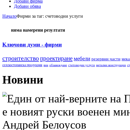
Добави фирма
Добави обява
Начало
Фирми за таг: счетоводни услуги
няма намерени резултати
Ключови думи - фирми
строителство
проектиране
мебели
резервни части
мека
селскостопанска продукция
вик
обзавеждане
счетоводни услуги
метални конструкции
с
Новини