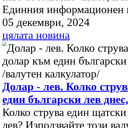
Единния информационен п
05 декември, 2024
цялата новина
Долар - лев. Колко стру
един български лев днес
Колко струва един щатски
лев? Използвайте този вал