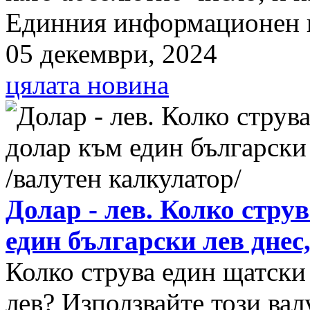
Единния информационен п
05 декември, 2024
цялата новина
Долар - лев. Колко стру
един български лев днес
Колко струва един щатски
лев? Използвайте този вал