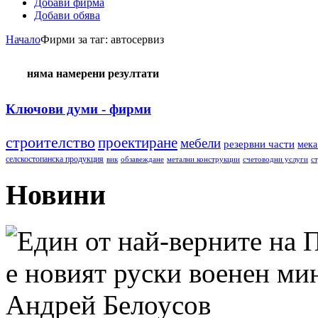
Добави фирма
Добави обява
Начало
Фирми за таг: автосервиз
няма намерени резултати
Ключови думи - фирми
строителство
проектиране
мебели
резервни части
мека
селскостопанска продукция
вик
обзавеждане
метални конструкции
счетоводни услуги
с
Новини