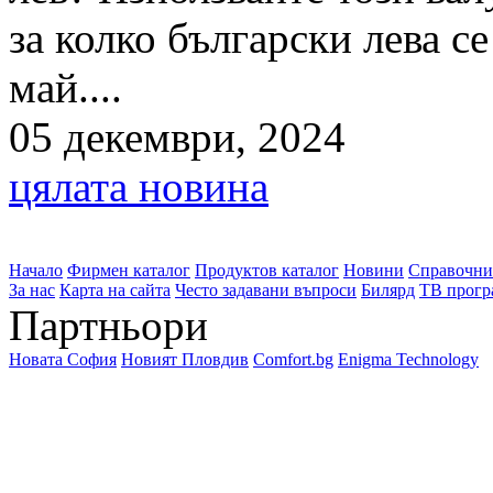
за колко български лева с
май....
05 декември, 2024
цялата новина
Начало
Фирмен каталог
Продуктов каталог
Новини
Справочни
За нас
Карта на сайта
Често задавани въпроси
Билярд
ТВ прогр
Партньори
Новата София
Новият Пловдив
Comfort.bg
Enigma Technology