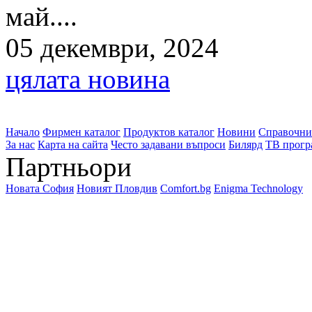
май....
05 декември, 2024
цялата новина
Начало
Фирмен каталог
Продуктов каталог
Новини
Справочни
За нас
Карта на сайта
Често задавани въпроси
Билярд
ТВ прогр
Партньори
Новата София
Новият Пловдив
Comfort.bg
Enigma Technology