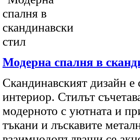
Модерна спалня в сканд
Скандинавският дизайн е 
интериор. Стилът съчетав
модерното с уютната и пр
тъкани и лъскавите метал
взаимнодопълващи се акце