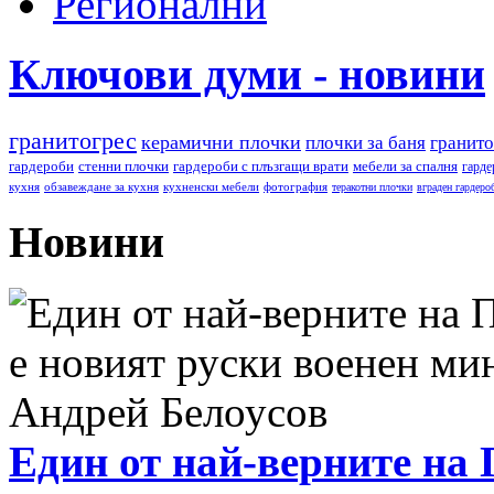
Регионални
Ключови думи - новини
гранитогрес
керамични плочки
плочки за баня
гранито
гардероби
стенни плочки
гардероби с плъзгащи врати
мебели за спалня
гарде
кухня
обзавеждане за кухня
кухненски мебели
фотография
теракотни плочки
вграден гардеро
Новини
Един от най-верните на 