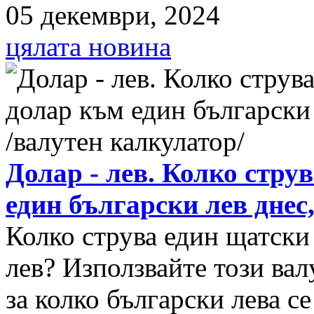
05 декември, 2024
цялата новина
Долар - лев. Колко стру
един български лев днес
Колко струва един щатски
лев? Използвайте този вал
за колко български лева с