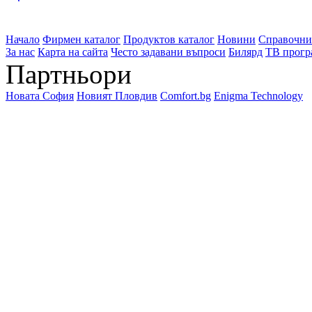
Начало
Фирмен каталог
Продуктов каталог
Новини
Справочни
За нас
Карта на сайта
Често задавани въпроси
Билярд
ТВ прогр
Партньори
Новата София
Новият Пловдив
Comfort.bg
Enigma Technology