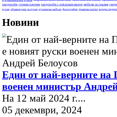
гардероби
стенни плочки
гардероби с плъзгащи врати
мебели за спалня
гарде
кухня
обзавеждане за кухня
кухненски мебели
фотография
теракотни плочки
вграден гардеро
Новини
Един от най-верните на 
военен министър Андрей
На 12 май 2024 г....
05 декември, 2024