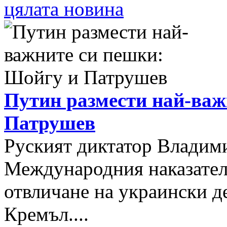
цялата новина
Путин размести най-важ
Патрушев
Руският диктатор Владими
Международния наказателе
отвличане на украински д
Кремъл....