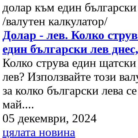
Долар - лев. Колко стру
един български лев днес
Колко струва един щатски
лев? Използвайте този вал
за колко български лева с
май....
05 декември, 2024
цялата новина