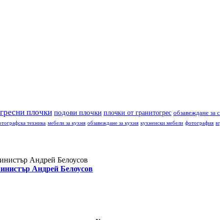
гресни плочки
подови плочки
плочки от гранитогрес
обзавеждане за 
отографска техника
мебели за кухня
обзавеждане за кухня
кухненски мебели
фотография
вг
 министър Андрей Белоусов