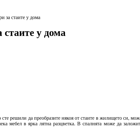
и за стаите у дома
 стаите у дома
о сте решили да преобразите някоя от стаите в жилището си, мож
ека мебел в ярка лятна разцветка. В спалнята може да заложите