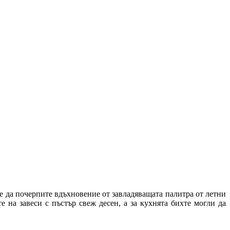
е да почерпите вдъхновение от завладяващата палитра от летни
 на завеси с пъстър свеж десен, а за кухнята бихте могли да