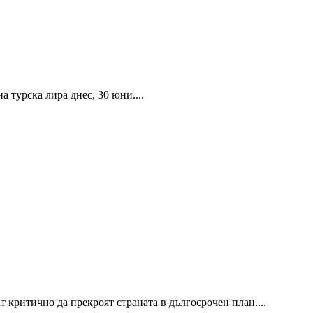
 турска лира днес, 30 юни....
 критично да прекроят страната в дългосрочен план....