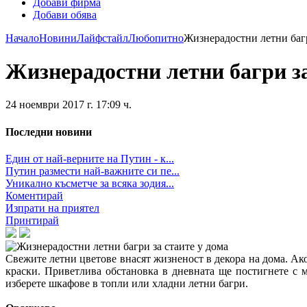
Добави фирма
Добави обява
Начало
Новини
Лайфстайл
Любопитно
Жизнерадостни летни багр
Жизнерадостни летни багри за
24 ноември 2017 г. 17:09 ч.
Последни новини
Един от най-верните на Путин - к...
Путин размести най-важните си пе...
Уникално късметче за всяка зодия...
Коментирай
Изпрати на приятел
Принтирай
Свежите летни цветове внасят жизненост в декора на дома. Ак
краски. Приветлива обстановка в дневната ще постигнете с м
изберете шкафове в топли или хладни летни багри.