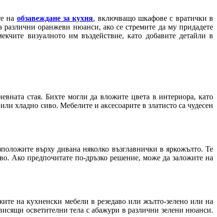
те на
обзавеждане за кухня
, включващо шкафове с вратички в
а различни оранжеви нюанси, ако се стремите да му придадете
екчите визуалното им въздействие, като добавите детайли в
евната стая. Бихте могли да вложите цвета в интериора, като
 или хладно сиво. Мебелите и аксесоарите в златисто са чудесен
зположите върху дивана няколко възглавнички в яркожълто. Те
иво. Ако предпочитате по-дръзко решение, може да заложите на
ите на кухненски мебели в резедаво или жълто-зелено или на
о висящи осветителни тела с абажури в различни зелени нюанси.