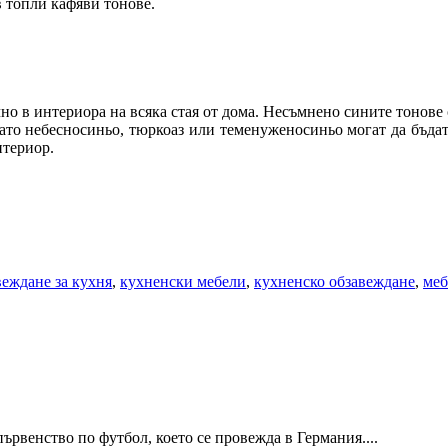
 топли кафяви тонове.
о в интериора на всяка стая от дома. Несъмнено сините тонове с
ато небесносиньо, тюркоаз или теменуженосиньо могат да бъдат
нтериор.
веждане за кухня
,
кухненски мебели
,
кухненско обзавеждане
,
меб
ървенство по футбол, което се провежда в Германия....