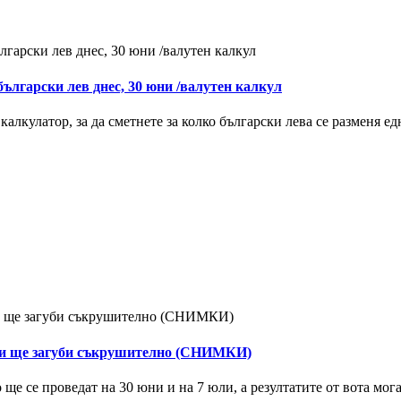
български лев днес, 30 юни /валутен калкул
лкулатор, за да сметнете за колко български лева се разменя една
 и ще загуби съкрушително (СНИМКИ)
 се проведат на 30 юни и на 7 юли, а резултатите от вота могат