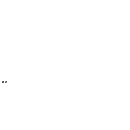
им....