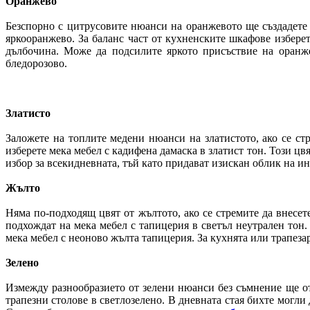
Оранжево
Безспорно с цитрусовите нюанси на оранжевото ще създадете
яркооранжево. За баланс част от кухненските шкафове избере
дълбочина. Може да подсилите яркото присъствие на оранже
бледорозово.
Златисто
Заложете на топлите медени нюанси на златистото, ако се ст
изберете мека мебел с кадифена дамаска в златист тон. Този цв
избор за всекидневната, тъй като придават изискан облик на и
Жълто
Няма по-подходящ цвят от жълтото, ако се стремите да внесе
подхождат на мека мебел с тапицерия в светъл неутрален тон.
мека мебел с неоново жълта тапицерия. За кухнята или трапезар
Зелено
Измежду разнообразието от зелени нюанси без съмнение ще о
трапезни столове в светлозелено. В дневната стая бихте могли