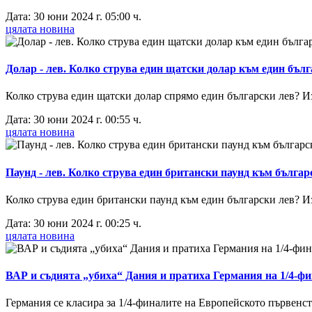
Дата: 30 юни 2024 г. 05:00 ч.
цялата новина
Долар - лев. Колко струва един щатски долар към един бълг
Колко струва един щатски долар спрямо един български лев? Изп
Дата: 30 юни 2024 г. 00:55 ч.
цялата новина
Паунд - лев. Колко струва един британски паунд към българс
Колко струва един британски паунд към един български лев? Изп
Дата: 30 юни 2024 г. 00:25 ч.
цялата новина
ВАР и съдията „убиха“ Дания и пратиха Германия на 1/4-ф
Германия се класира за 1/4-финалите на Европейското първенств