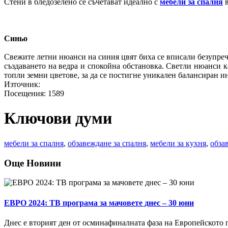
Стени в бледозелено се съчетават идеално с
мебели за спалня
в
Синьо
Свежите летни нюанси на синия цвят биха се вписали безупречн
създаването на ведра и спокойна обстановка. Светли нюанси к
топли земни цветове, за да се постигне уникален балансиран и
Източник
:
Посещения
: 1589
Ключови думи
мебели за спалня
,
обзавеждане за спалня
,
мебели за кухня
,
обза
Още Новини
ЕВРО 2024: ТВ програма за мачовете днес – 30 юни
Днес е вторият ден от осминафиналната фаза на Европейското п