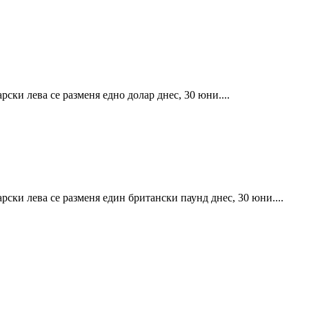
ски лева се разменя едно долар днес, 30 юни....
рски лева се разменя един британски паунд днес, 30 юни....