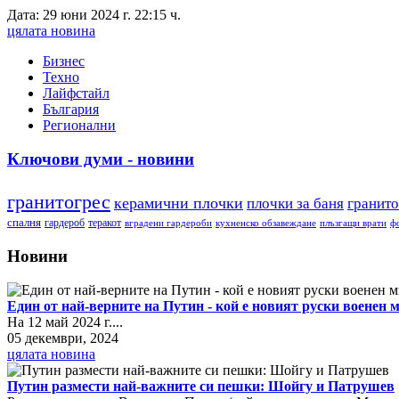
Дата: 29 юни 2024 г. 22:15 ч.
цялата новина
Бизнес
Техно
Лайфстайл
България
Регионални
Ключови думи - новини
гранитогрес
керамични плочки
плочки за баня
гранито
спалня
гардероб
теракот
вградени гардероби
кухненско обзавеждане
плъзгащи врати
ф
Новини
Един от най-верните на Путин - кой е новият руски военен
На 12 май 2024 г....
05 декември, 2024
цялата новина
Путин размести най-важните си пешки: Шойгу и Патрушев