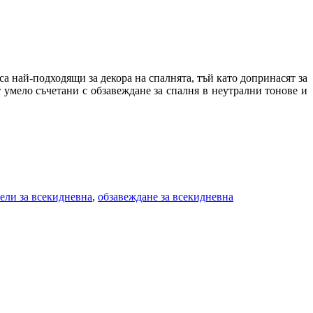
а най-подходящи за декора на спалнята, тъй като допринасят за
 умело съчетани с обзавеждане за спалня в неутрални тонове и
ели за всекидневна
,
обзавеждане за всекидневна