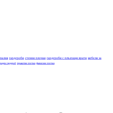
спалня
гардероби
стенни плочки
гардероби с плъзгащи врати
мебели за
раден гардероб
теракотни плочки
фаянсови плочки