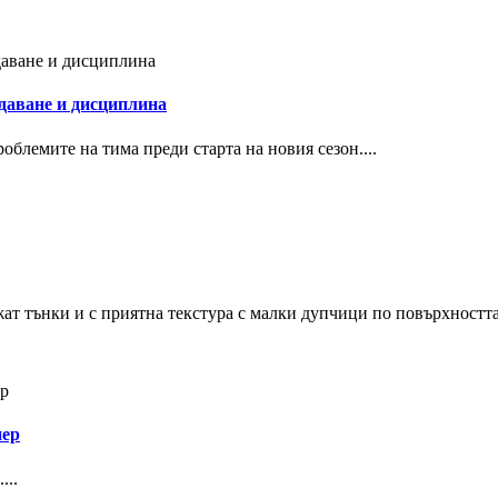
здаване и дисциплина
блемите на тима преди старта на новия сезон....
жат тънки и с приятна текстура с малки дупчици по повърхността 
иер
...