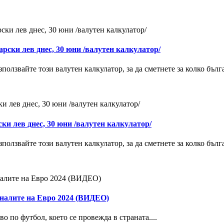
арски лев днес, 30 юни /валутен калкулатор/
олзвайте този валутен калкулатор, за да сметнете за колко българ
ки лев днес, 30 юни /валутен калкулатор/
олзвайте този валутен калкулатор, за да сметнете за колко бълга
иналите на Евро 2024 (ВИДЕО)
о по футбол, което се провежда в страната....