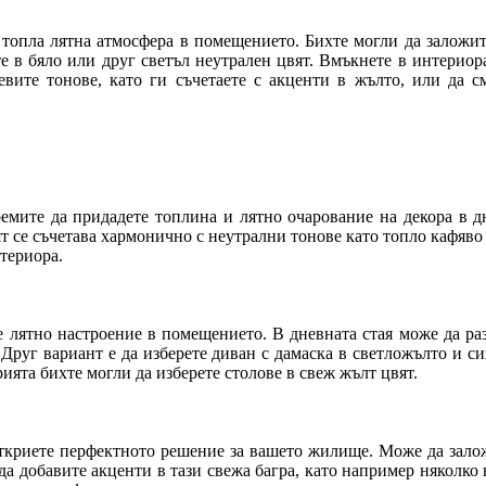
 топла лятна атмосфера в помещението. Бихте могли да заложи
те в бяло или друг светъл неутрален цвят. Вмъкнете в интериор
вите тонове, като ги съчетаете с акценти в жълто, или да см
ремите да придадете топлина и лятно очарование на декора в дн
ят се съчетава хармонично с неутрални тонове като топло кафяво
нтериора.
те лятно настроение в помещението. В дневната стая може да ра
 Друг вариант е да изберете диван с дамаска в светложълто и с
ията бихте могли да изберете столове в свеж жълт цвят.
ткриете перфектното решение за вашето жилище. Може да залож
 да добавите акценти в тази свежа багра, като например няколк