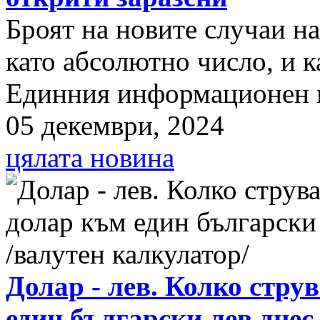
Броят на новите случаи н
като абсолютно число, и к
Единния информационен п
05 декември, 2024
цялата новина
Долар - лев. Колко стру
един български лев днес