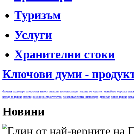
Туризъм
Услуги
Хранителни стоки
Ключови думи - продук
батерия
аксесоари за оръжия
навеси
външна топлоизолация
защита от корозия
моноблок
еърсофт оръ
калъф за пушка
пелети
жилищно строителство
пожарогасителна инсталация
дюшеме
ловна пушка
кара
Новини