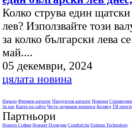
Колко струва един щатски
лев? Използвайте този вал
за колко български лева с
май....
05 декември, 2024
цялата новина
Начало
Фирмен каталог
Продуктов каталог
Новини
Справочни
За нас
Карта на сайта
Често задавани въпроси
Билярд
ТВ прогр
Партньори
Новата София
Новият Пловдив
Comfort.bg
Enigma Technology