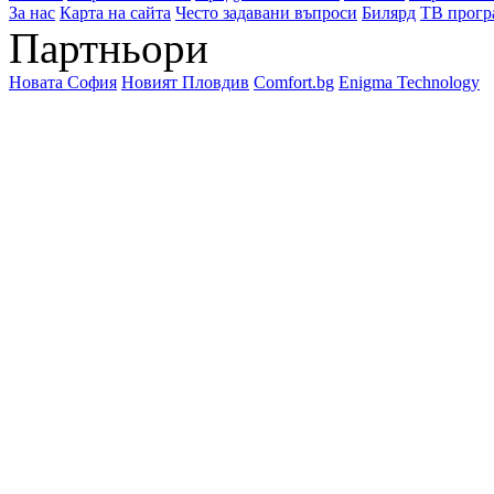
За нас
Карта на сайта
Често задавани въпроси
Билярд
ТВ прогр
Партньори
Новата София
Новият Пловдив
Comfort.bg
Enigma Technology