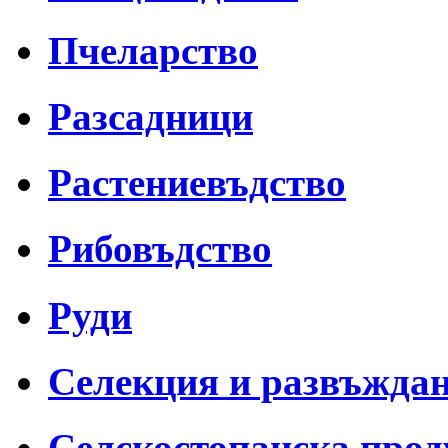
Пчеларство
Разсадници
Растениевъдство
Рибовъдство
Руди
Селекция и развъжда
Селскостопанска про