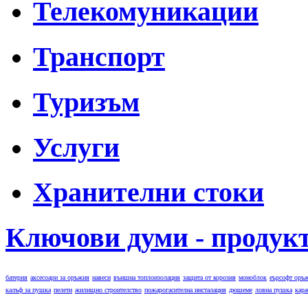
Телекомуникации
Транспорт
Туризъм
Услуги
Хранителни стоки
Ключови думи - продук
батерия
аксесоари за оръжия
навеси
външна топлоизолация
защита от корозия
моноблок
еърсофт оръ
калъф за пушка
пелети
жилищно строителство
пожарогасителна инсталация
дюшеме
ловна пушка
кара