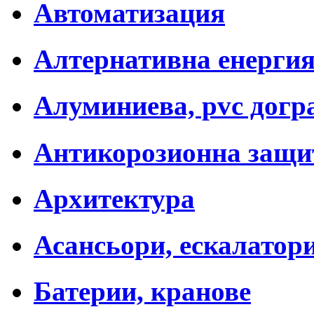
Автоматизация
Алтернативна енерги
Алуминиева, pvc догр
Антикорозионна защи
Архитектура
Асансьори, ескалатор
Батерии, кранове