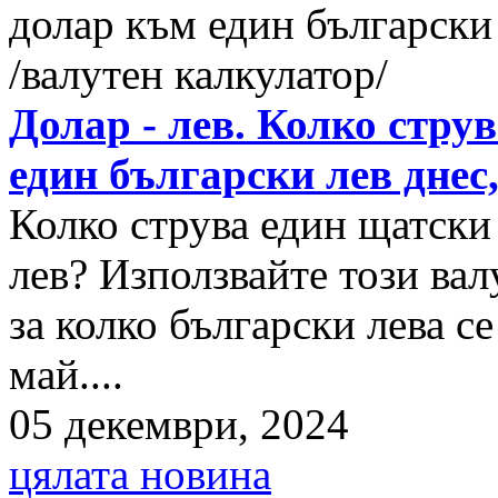
Долар - лев. Колко стру
един български лев днес
Колко струва един щатски
лев? Използвайте този вал
за колко български лева с
май....
05 декември, 2024
цялата новина