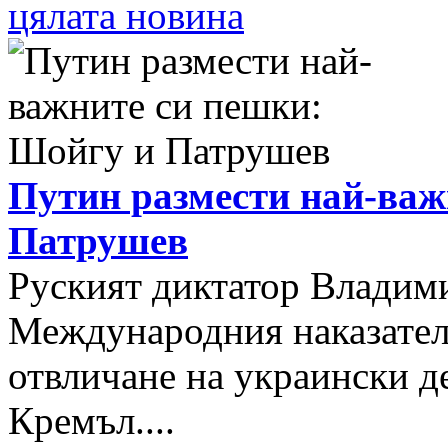
цялата новина
Путин размести най-важ
Патрушев
Руският диктатор Владими
Международния наказателе
отвличане на украински д
Кремъл....