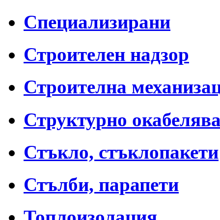
Специализирани
Строителен надзор
Строителна механиза
Структурно окабеляв
Стъкло, стъклопакети
Стълби, парапети
Топлоизолация