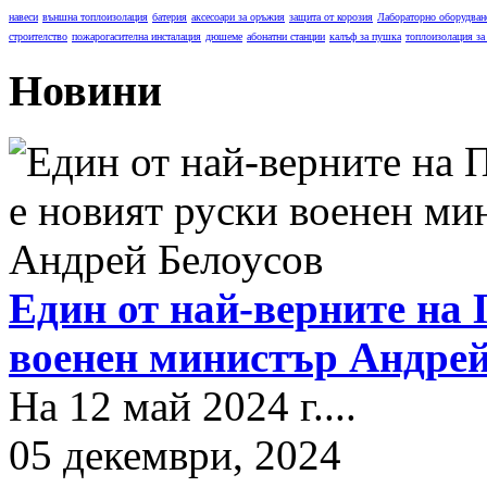
навеси
външна топлоизолация
батерия
аксесоари за оръжия
защита от корозия
Лабораторно оборудван
строителство
пожарогасителна инсталация
дюшеме
абонатни станции
калъф за пушка
топлоизолация за
Новини
Един от най-верните на 
военен министър Андрей
На 12 май 2024 г....
05 декември, 2024