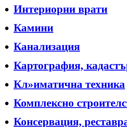
Интериорни врати
Камини
Канализация
Картография, кадастъ
Кл»иматична техника
Комплексно строителс
Консервация, реставр