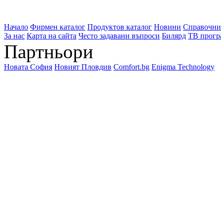
Начало
Фирмен каталог
Продуктов каталог
Новини
Справочни
За нас
Карта на сайта
Често задавани въпроси
Билярд
ТВ прогр
Партньори
Новата София
Новият Пловдив
Comfort.bg
Enigma Technology