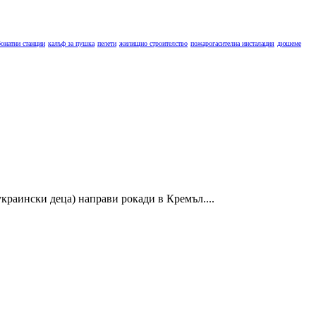
бонатни станции
калъф за пушка
пелети
жилищно строителство
пожарогасителна инсталация
дюшеме
краински деца) направи рокади в Кремъл....