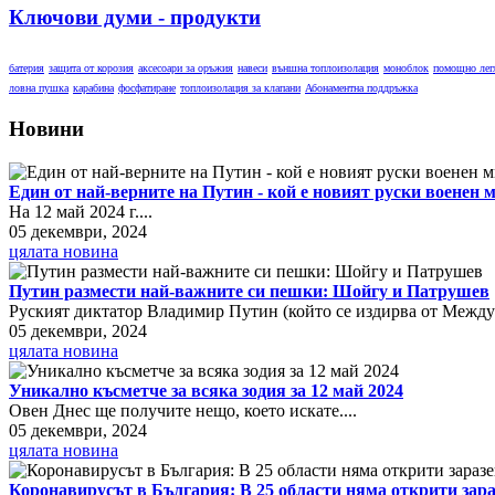
Ключови думи - продукти
батерия
защита от корозия
аксесоари за оръжия
навеси
външна топлоизолация
моноблок
помощно лег
ловна пушка
карабина
фосфатиране
топлоизолация за клапани
Абонаментна поддръжка
Новини
Един от най-верните на Путин - кой е новият руски военен
На 12 май 2024 г....
05 декември, 2024
цялата новина
Путин размести най-важните си пешки: Шойгу и Патрушев
Руският диктатор Владимир Путин (който се издирва от Междун
05 декември, 2024
цялата новина
Уникално късметче за всяка зодия за 12 май 2024
Овен Днес ще получите нещо, което искате....
05 декември, 2024
цялата новина
Коронавирусът в България: В 25 области няма открити зар