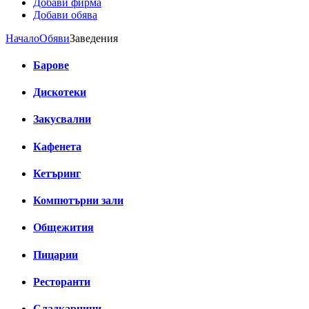
Добави фирма
Добави обява
Начало
Обяви
Заведения
Барове
Дискотеки
Закусвални
Кафенета
Кетъринг
Компютърни зали
Общежития
Пицарии
Ресторанти
Сладкарници