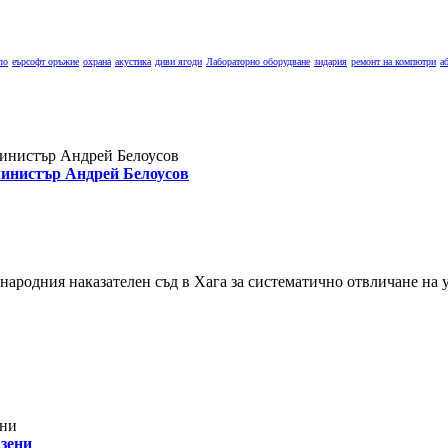
ло
еърсофт оръжие
охрана
акустика
диви ягоди
Лабораторно оборудване
зидария
ремонт на компютри
а
 министър Андрей Белоусов
ародния наказателен съд в Хага за систематично отвличане на у
азени